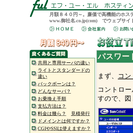
月額８４０円～。廉価で高機能のホス
www.御社名.co.jp(com) でウェ
パスワー
共用と専用サーバの違い
ライトとスタンダードの
まず、
コン
違い
バックボーンは？
コントロー
どんなサーバ？
すので、図
お乗換え手順
支払方法は？
料金は幾ら？
見積発行
ドメインとは何ですか？
CGIやSSIは使えますか？