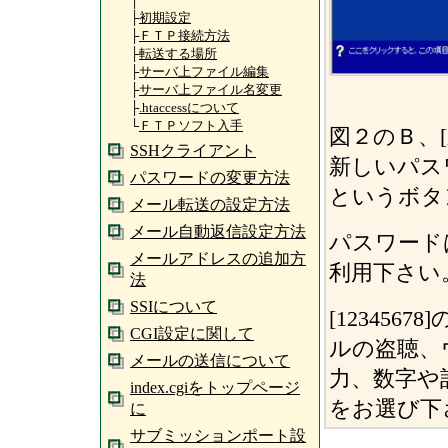
│
├
初期設定
├
ＦＴＰ接続方法
├
転送する場所
├
サーバ上ファイル編集
├
サーバ上ファイル名変更
├
.htaccessについて
└
ＦＴＰソフト入手
図２のＢ、
SSHクライアント
新しいパス
パスワードの変更方法
というボタ
メール転送の設定方法
メール自動返信設定方法
パスワード
メールアドレスの追加方
利用下さい
法
SSIについて
[12345
CGI設定に関して
ルの盗聴、
メールの送信について
力、数字や
index.cgiをトップページ
をお選び
に
サブミッションポート設