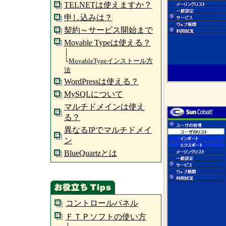
TELNETは使えますか？
申し込みは？
契約～サービス開始まで
Movable Typeは使える？
│
└
MovableTypeインストール方
法
WordPressは使える？
MySQLについて
マルチドメインは使え
る？
異なるIPでマルチドメイ
ン
BlueQuartzとは
コントロールパネル
ＦＴＰソフトの使い方