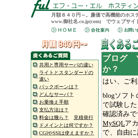
月額８４０円～。廉価で高機能のホス
www.御社名.co.jp(com) でウェ
ブログ ソ
共用と専用サーバの違い
か？
ライトとスタンダードの
違い
はい、ご利
バックボーンは？
blogソフト
どんなサーバ？
お乗換え手順
で試験した
支払方法は？
確認済みで
料金は幾ら？
見積発行
MySQL
ア
ドメインとは何ですか？
で、自由に
CGIやSSIは使えますか？