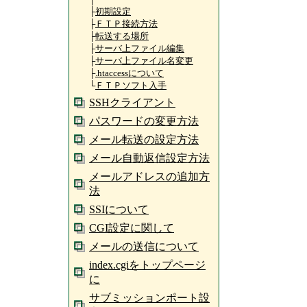
├
初期設定
├
ＦＴＰ接続方法
├
転送する場所
├
サーバ上ファイル編集
├
サーバ上ファイル名変更
├
.htaccessについて
└
ＦＴＰソフト入手
SSHクライアント
パスワードの変更方法
メール転送の設定方法
メール自動返信設定方法
メールアドレスの追加方
法
SSIについて
CGI設定に関して
メールの送信について
index.cgiをトップページ
に
サブミッションポート設