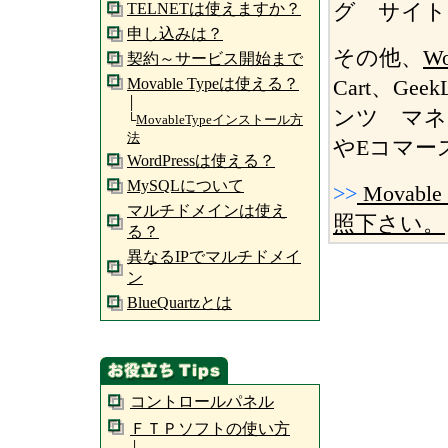
グ サイト
TELNETは使えますか？
申し込みは？
その他、
Wo
契約～サービス開始まで
Movable Typeは使える？
Cart、Ge
│
ンツ マネ
└
MovableTypeインストール方
法
やEコマー
WordPressは使える？
MySQLについて
>>
Movab
マルチドメインは使え
照下さい。
る？
異なるIPでマルチドメイ
ン
BlueQuartzとは
コントロールパネル
ＦＴＰソフトの使い方
│