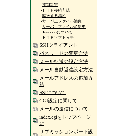
├
初期設定
├
ＦＴＰ接続方法
├
転送する場所
├
サーバ上ファイル編集
├
サーバ上ファイル名変更
├
.htaccessについて
└
ＦＴＰソフト入手
SSHクライアント
パスワードの変更方法
メール転送の設定方法
メール自動返信設定方法
メールアドレスの追加方
法
SSIについて
CGI設定に関して
メールの送信について
index.cgiをトップページ
に
サブミッションポート設