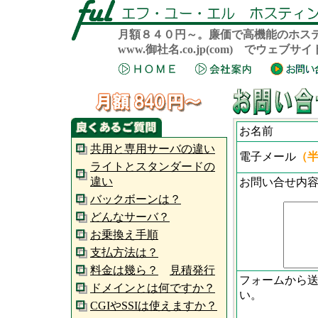
月額８４０円～。廉価で高機能のホス
www.御社名.co.jp(com) でウェ
お名前
共用と専用サーバの違い
電子メール
（
ライトとスタンダードの
違い
お問い合せ内
バックボーンは？
どんなサーバ？
お乗換え手順
支払方法は？
料金は幾ら？
見積発行
フォームから
ドメインとは何ですか？
い。
CGIやSSIは使えますか？